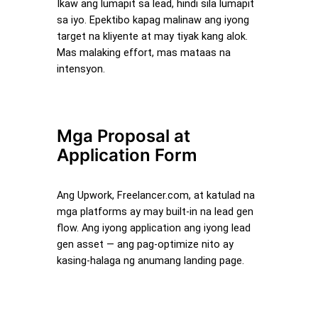
Ikaw ang lumapit sa lead, hindi sila lumapit
sa iyo. Epektibo kapag malinaw ang iyong
target na kliyente at may tiyak kang alok.
Mas malaking effort, mas mataas na
intensyon.
Mga Proposal at
Application Form
Ang Upwork, Freelancer.com, at katulad na
mga platforms ay may built-in na lead gen
flow. Ang iyong application ang iyong lead
gen asset — ang pag-optimize nito ay
kasing-halaga ng anumang landing page.