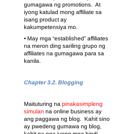
gumagawa ng promotions.  At 
iyong katulad mong affiliate sa 
isang product ay 
kakumpetensiya mo.
•
May mga “established” affiliates 
na meron ding sariling grupo ng 
affiliates na gumagawa para sa 
kanila.
Chapter 3.2.
Blogging
Maituturing na 
pinakasimpleng 
simulan
 na online business ay 
ang paggawa ng blog.  Kahit sino 
ay pwedeng gumawa ng blog, 
kahit pa nga iyong mga hindi 