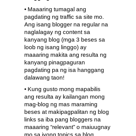
•
Maaaring tumagal ang 
pagdating ng traffic sa site mo.  
Ang isang blogger na regular na 
naglalagay ng content sa 
kanyang blog (mga 3 beses sa 
loob ng isang linggo) ay 
maaaring makita ang resulta ng 
kanyang pinagpaguran 
pagdating pa ng isa hanggang 
dalawang taon!
•
Kung gusto mong mapabilis 
ang resulta ay kailangan mong 
mag-blog ng mas maraming 
beses at makipagpalitan ng blog 
links sa iba pang bloggers na 
maaaring “relevant” o maiuugnay 
mo sa iyong topics sa blog.