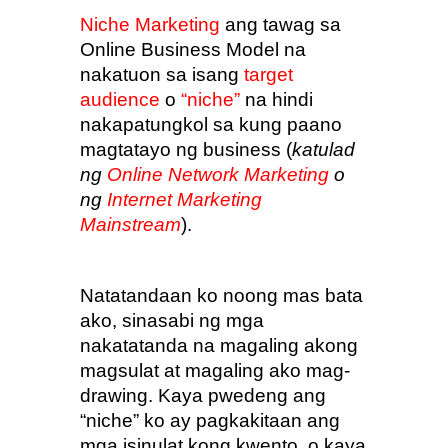
Niche Marketing
 ang tawag sa 
Online Business Model na 
nakatuon sa isang 
target 
audience
 o 
“niche”
 na hindi 
nakapatungkol sa kung paano 
magtatayo ng business (
katulad 
ng 
Online Network Marketing
 o 
ng 
Internet Marketing 
Mainstream
).
Natatandaan ko noong mas bata 
ako, sinasabi ng mga 
nakatatanda na magaling akong 
magsulat at magaling ako mag-
drawing. Kaya pwedeng ang 
“niche” ko ay pagkakitaan ang 
mga isinulat kong kwento, o kaya 